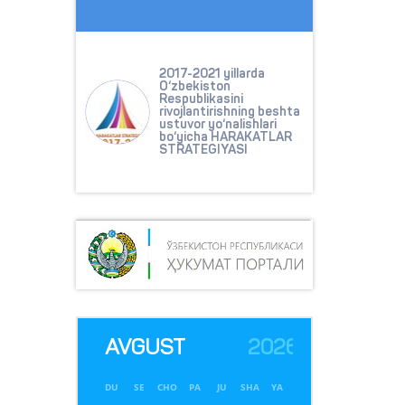
2017-2021 yillarda
O‘zbekiston
Respublikasini
rivojlantirishning beshta
ustuvor yo‘nalishlari
bo‘yicha HARAKATLAR
STRATEGIYASI
AVGUST
2026
DU
SE
CHO
PA
JU
SHA
YA