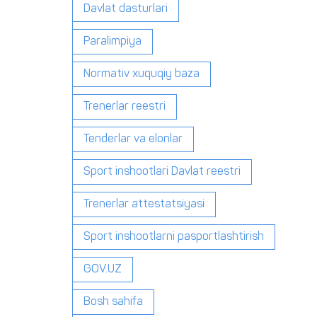
Davlat dasturlari
Paralimpiya
Normativ xuquqiy baza
Trenerlar reestri
Tenderlar va elonlar
Sport inshootlari Davlat reestri
Trenerlar attestatsiyasi
Sport inshootlarni pasportlashtirish
GOV.UZ
Bosh sahifa